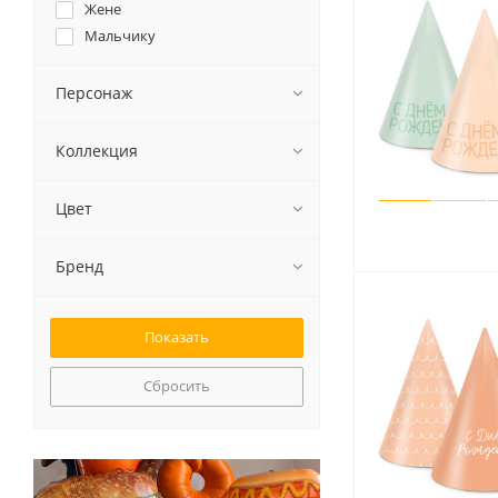
Жене
Мальчику
Маме
Мужу
Персонаж
Мужчине
Папе
Коллекция
Подруге
Сыночку
Цвет
Бренд
Сбросить