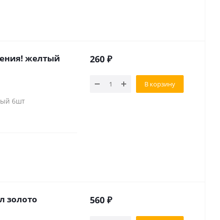
дения! желтый
260
₽
В корзину
тый 6шт
л золото
560
₽