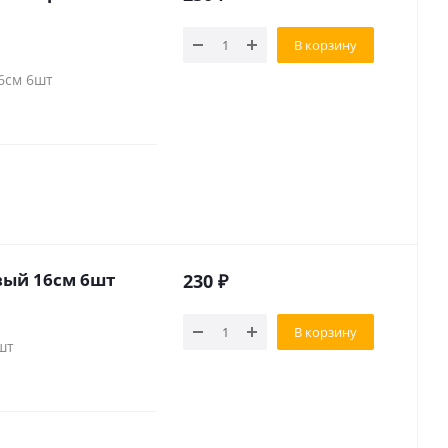
В корзину
6см 6шт
вый 16см 6шт
230
₽
В корзину
шт