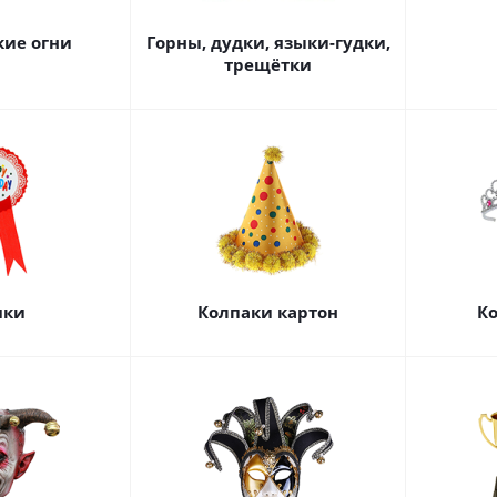
кие огни
Горны, дудки, языки-гудки,
трещётки
чки
Колпаки картон
Ко