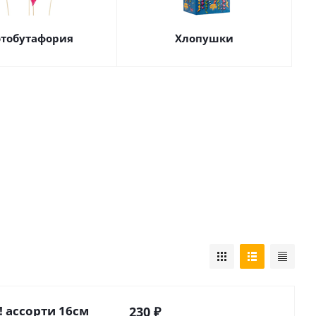
тобутафория
Хлопушки
 ассорти 16см
230
₽