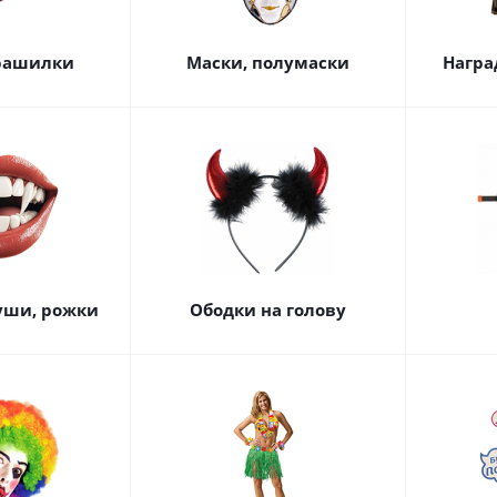
рашилки
Маски, полумаски
Награ
 уши, рожки
Ободки на голову