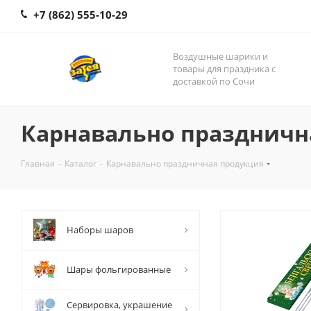
+7 (862) 555-10-29
Воздушные шарики и
товары для праздника с
доставкой по Сочи
Карнавально праздничн
Главная
-
Каталог
-
Карнавально праздничная продукция
Наборы шаров
Шары фольгированные
Сервировка, украшение