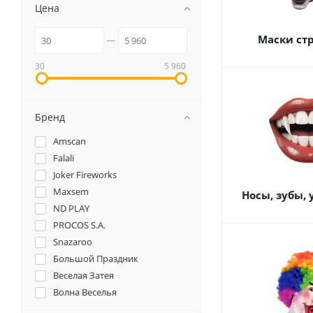
Цена
Маски ст
30
5 960
Бренд
Amscan
Falali
Joker Fireworks
Maxsem
Носы, зубы,
ND PLAY
PROCOS S.A.
Snazaroo
Большой Праздник
Веселая Затея
Волна Веселья
Дон Баллон