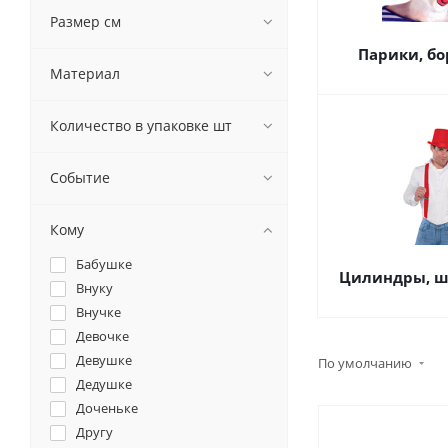
ТК Сервис
Размер см
ТСЗ
Парики, бо
Уральский пиротехнический
Материал
завод
Количество в упаковке шт
Событие
Кому
Бабушке
Цилиндры, ш
Внуку
Внучке
Девочке
Девушке
По умолчанию
Дедушке
Доченьке
Другу