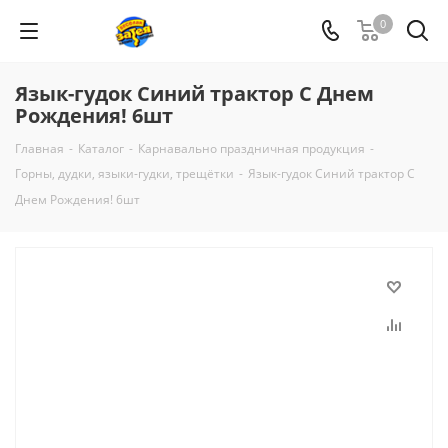
0
Язык-гудок Синий трактор С Днем
Рождения! 6шт
Главная
-
Каталог
-
Карнавально праздничная продукция
-
Горны, дудки, языки-гудки, трещётки
-
Язык-гудок Синий трактор С
Днем Рождения! 6шт