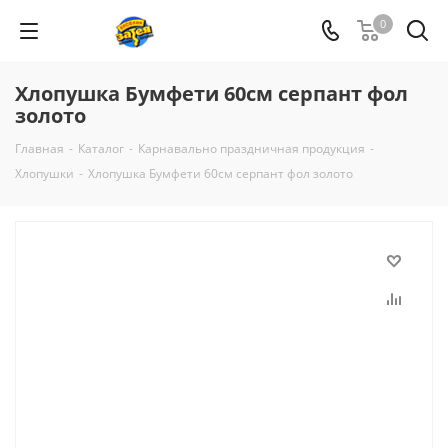
0
Хлопушка Бумфети 60см серпант фол
золото
Главная
-
Каталог
-
Карнавально праздничная продукция
-
Хлопушки
-
Хлопушка Бумфети 60см серпант фол золото