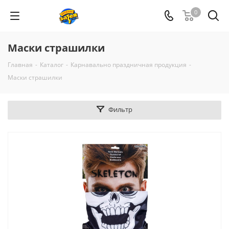
0
Маски страшилки
Главная
-
Каталог
-
Карнавально праздничная продукция
-
Маски страшилки
Фильтр