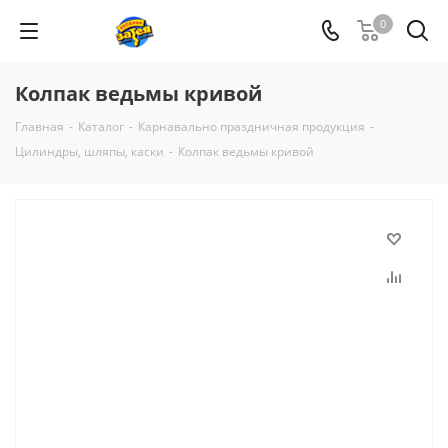
0
Колпак ведьмы кривой
Главная
-
Каталог
-
Карнавально праздничная продукция
-
Цилиндры, шляпы, каски
-
Колпак ведьмы кривой