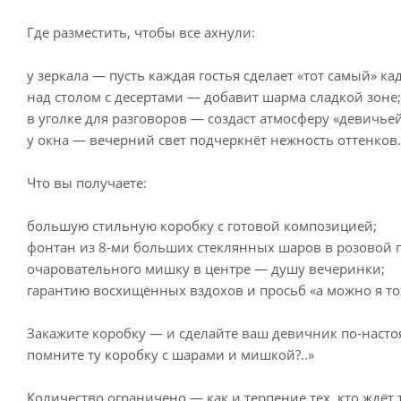
Где разместить, чтобы все ахнули:
у зеркала — пусть каждая гостья сделает «тот самый» ка
над столом с десертами — добавит шарма сладкой зоне;
в уголке для разговоров — создаст атмосферу «девичьей
у окна — вечерний свет подчеркнёт нежность оттенков.
Что вы получаете:
большую стильную коробку с готовой композицией;
фонтан из 8-ми больших стеклянных шаров в розовой 
очаровательного мишку в центре — душу вечеринки;
гарантию восхищённых вздохов и просьб «а можно я тож
Закажите коробку — и сделайте ваш девичник по‑насто
помните ту коробку с шарами и мишкой?..»
Количество ограничено — как и терпение тех, кто ждёт 