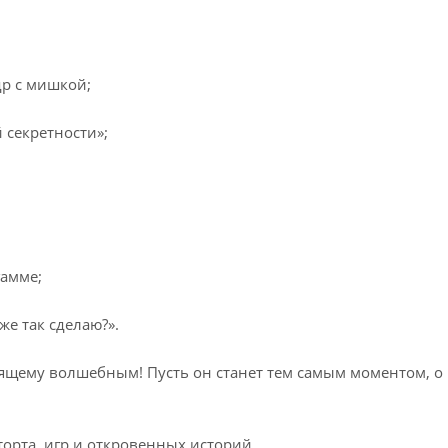
др с мишкой;
 секретности»;
гамме;
е так сделаю?».
ящему волшебным! Пусть он станет тем самым моментом, о 
торта, игр и откровенных историй.