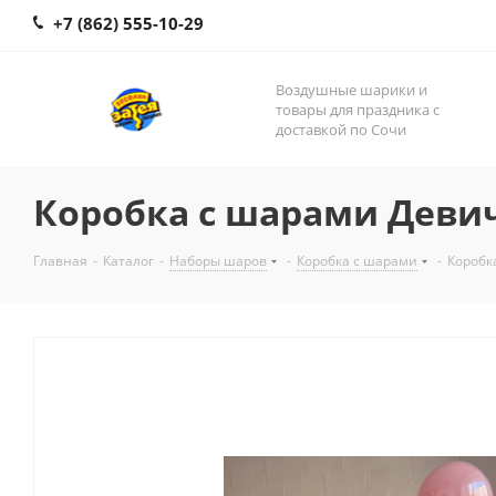
+7 (862) 555-10-29
Воздушные шарики и
товары для праздника с
доставкой по Сочи
Коробка с шарами Деви
Главная
-
Каталог
-
Наборы шаров
-
Коробка с шарами
-
Коробк