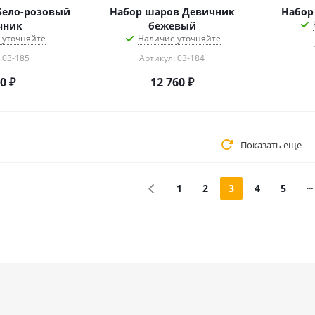
Бело-розовый
Набор шаров Девичник
Набор
чник
бежевый
 уточняйте
Наличие уточняйте
 03-185
Артикул: 03-184
10
₽
12 760
₽
Показать еще
1
2
3
4
5