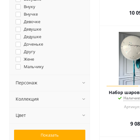
Внуку
10 0
Внучке
Девочке
Девушке
Дедушке
Доченьке
Другу
Жене
Мальчику
Маме
Мужу
Персонаж
Мужчине
Набор шаро
Папе
Наличие
Коллекция
Подруге
Артикул:
Сыночку
Цвет
9 0