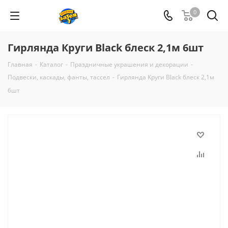
0
Гирлянда Круги Black блеск 2,1м 6шт
Главная
-
Каталог
-
Праздничные украшения и декорации
-
Подвески, каскады, фанты, тассел
-
Гирлянда Круги Black блеск 2,1м
6шт