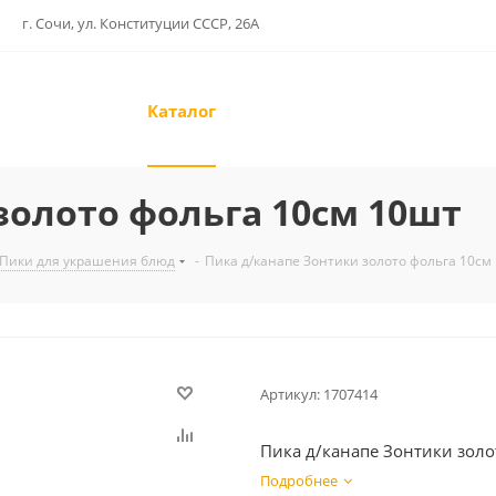
г. Сочи, ул. Конституции СССР, 26А
Каталог
золото фольга 10см 10шт
Пики для украшения блюд
-
Пика д/канапе Зонтики золото фольга 10см
Артикул:
1707414
Пика д/канапе Зонтики золо
Подробнее