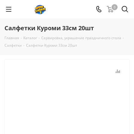
0
Салфетки Куроми 33см 20шт
Главная
-
Каталог
-
Сервировка, украшение праздничного стола
-
Салфетки
-
Салфетки Куроми 33см 20шт