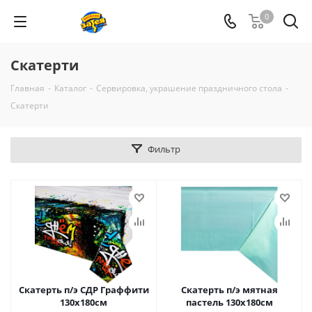
0
Скатерти
Главная
-
Каталог
-
Сервировка, украшение праздничного стола
-
Скатерти
Фильтр
Скатерть п/э СДР Граффити
Скатерть п/э мятная
130х180см
пастель 130х180см