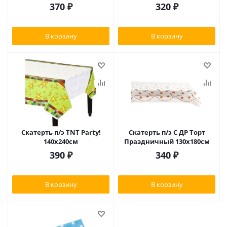
370
₽
320
₽
В корзину
В корзину
Скатерть п/э TNT Party!
Скатерть п/э С ДР Торт
140х240см
Праздничный 130х180см
390
₽
340
₽
В корзину
В корзину