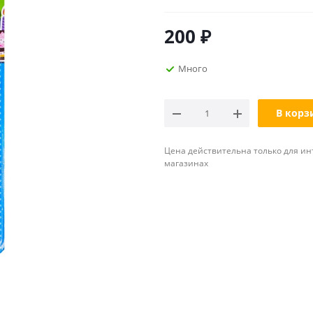
200
₽
Много
В корз
Цена действительна только для ин
магазинах