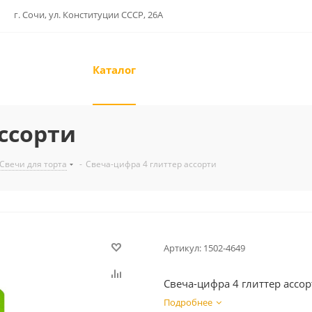
г. Сочи, ул. Конституции СССР, 26А
Каталог
ссорти
Свечи для торта
-
Свеча-цифра 4 глиттер ассорти
Артикул:
1502-4649
Свеча-цифра 4 глиттер ассо
Подробнее