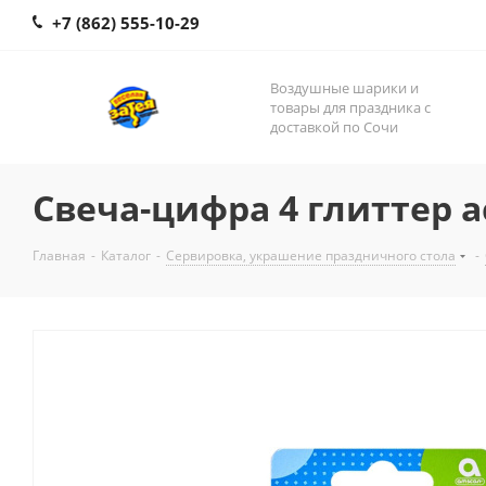
+7 (862) 555-10-29
Воздушные шарики и
товары для праздника с
доставкой по Сочи
Свеча-цифра 4 глиттер а
Главная
-
Каталог
-
Сервировка, украшение праздничного стола
-