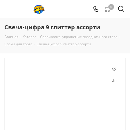
0
Свеча-цифра 9 глиттер ассорти
Главная
-
Каталог
-
Сервировка, украшение праздничного стола
-
Свечи для торта
-
Свеча-цифра 9 глиттер ассорти