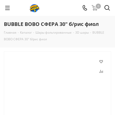
0
BUBBLE BOBO СФЕРА 30" б/рис фиол
Главная
-
Каталог
-
Шары фольгированные
-
3D шары
-
BUBBLE
BOBO СФЕРА 30" б/рис фиол