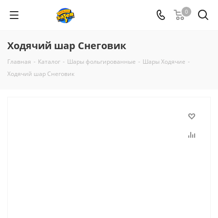
0
Ходячий шар Снеговик
Главная
-
Каталог
-
Шары фольгированные
-
Шары Ходячие
-
Ходячий шар Снеговик