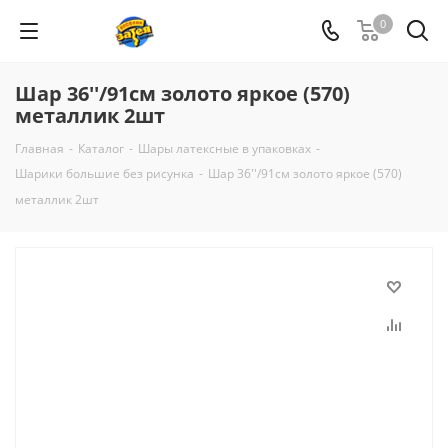
0
Шар 36''/91см золото яркое (570)
металлик 2шт
Главная
-
Каталог
-
Шары латексные в упаковках
-
Шарики большие без рисунка
-
Шар 36''/91см золото яркое (570)
металлик 2шт