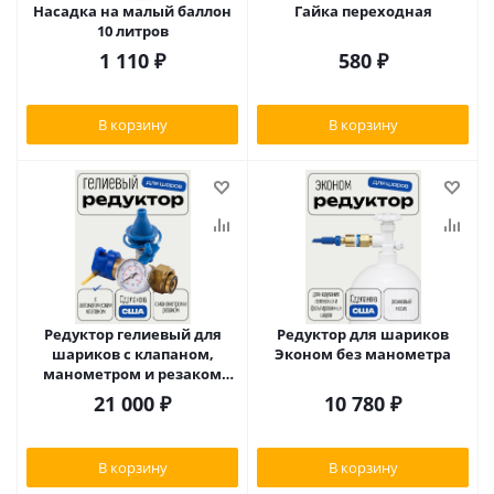
Насадка на малый баллон
Гайка переходная
10 литров
1 110
₽
580
₽
В корзину
В корзину
Редуктор гелиевый для
Редуктор для шариков
шариков с клапаном,
Эконом без манометра
манометром и резаком
Конвин США
21 000
₽
10 780
₽
В корзину
В корзину