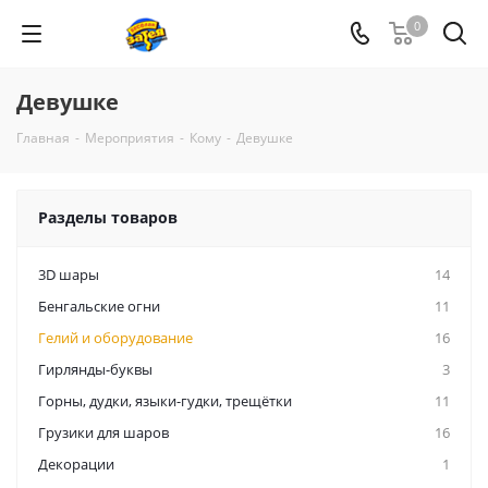
0
Девушке
Главная
-
Мероприятия
-
Кому
-
Девушке
Разделы товаров
3D шары
14
Бенгальские огни
11
Гелий и оборудование
16
Гирлянды-буквы
3
Горны, дудки, языки-гудки, трещётки
11
Грузики для шаров
16
Декорации
1