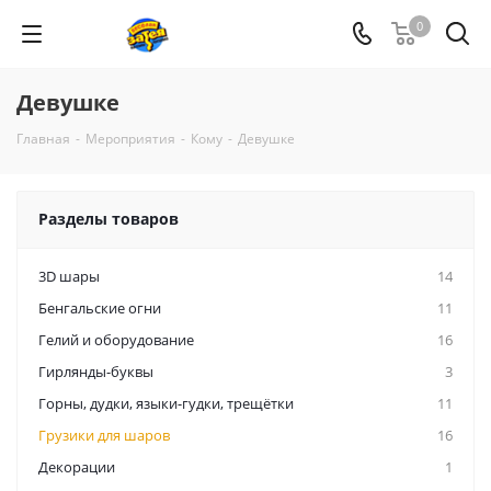
0
Девушке
Главная
-
Мероприятия
-
Кому
-
Девушке
Разделы товаров
3D шары
14
Бенгальские огни
11
Гелий и оборудование
16
Гирлянды-буквы
3
Горны, дудки, языки-гудки, трещётки
11
Грузики для шаров
16
Декорации
1