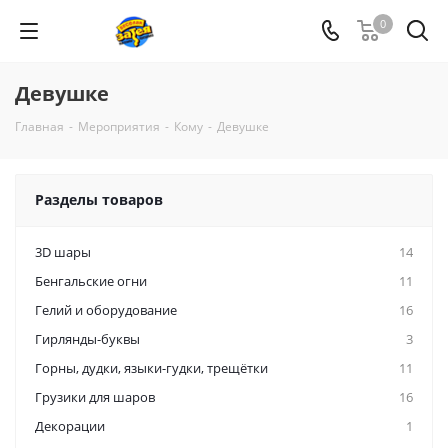
0
Девушке
Главная
-
Мероприятия
-
Кому
-
Девушке
Разделы товаров
3D шары
14
Бенгальские огни
11
Гелий и оборудование
16
Гирлянды-буквы
3
Горны, дудки, языки-гудки, трещётки
11
Грузики для шаров
16
Декорации
1