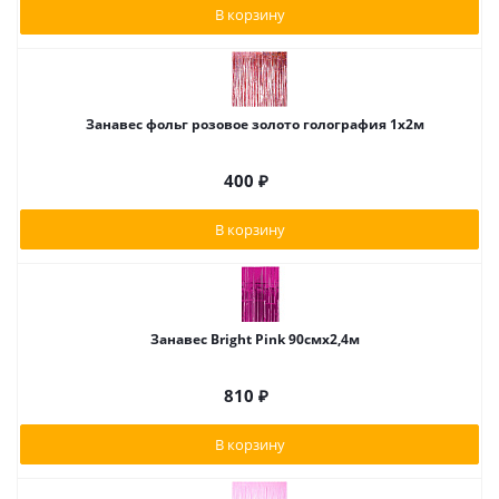
В корзину
Занавес фольг розовое золото голография 1х2м
400
₽
В корзину
Занавес Bright Pink 90смх2,4м
810
₽
В корзину