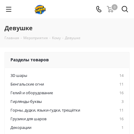
0
Девушке
Главная
-
Мероприятия
-
Кому
-
Девушке
Разделы товаров
3D шары
14
Бенгальские огни
11
Гелий и оборудование
16
Гирлянды-буквы
3
Горны, дудки, языки-гудки, трещётки
11
Грузики для шаров
16
Декорации
1