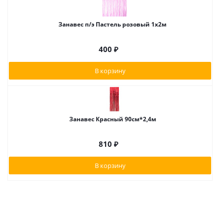
Занавес п/э Пастель розовый 1х2м
400
₽
В корзину
Занавес Красный 90см*2,4м
810
₽
В корзину