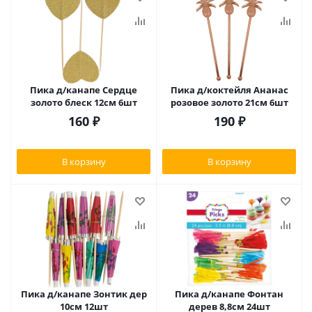
Пика д/канапе Сердце
Пика д/коктейля Ананас
золото блеск 12см 6шт
розовое золото 21см 6шт
160
₽
190
₽
В корзину
В корзину
Пика д/канапе Зонтик дер
Пика д/канапе Фонтан
10см 12шт
дерев 8,8см 24шт