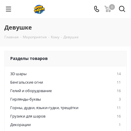
0
Девушке
Главная
-
Мероприятия
-
Кому
-
Девушке
Разделы товаров
3D шары
14
Бенгальские огни
11
Гелий и оборудование
16
Гирлянды-буквы
3
Горны, дудки, языки-гудки, трещётки
11
Грузики для шаров
16
Декорации
1