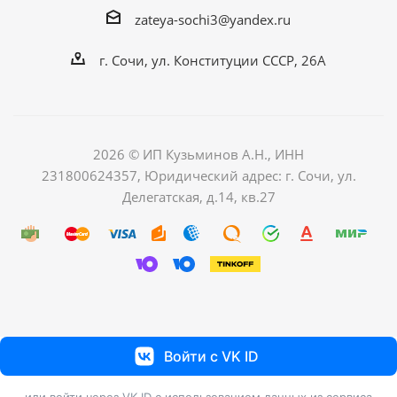
zateya-sochi3@yandex.ru
г. Сочи, ул. Конституции СССР, 26А
2026 © ИП Кузьминов А.Н., ИНН
231800624357, Юридический адрес: г. Сочи, ул.
Делегатская, д.14, кв.27
Войти с VK ID
или войти через VK ID с использованием данных из сервиса