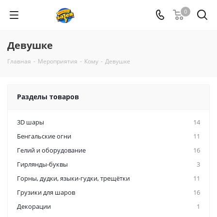
0
Девушке
Главная
-
Мероприятия
-
Кому
-
Девушке
Разделы товаров
3D шары
14
Бенгальские огни
11
Гелий и оборудование
16
Гирлянды-буквы
3
Горны, дудки, языки-гудки, трещётки
11
Грузики для шаров
16
Декорации
1