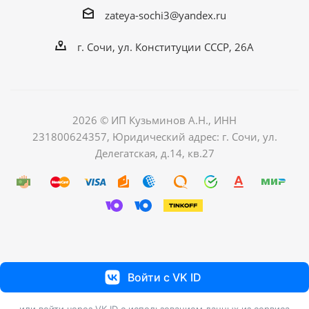
zateya-sochi3@yandex.ru
г. Сочи, ул. Конституции СССР, 26А
2026 © ИП Кузьминов А.Н., ИНН
231800624357, Юридический адрес: г. Сочи, ул.
Делегатская, д.14, кв.27
Войти с VK ID
или войти через VK ID с использованием данных из сервиса