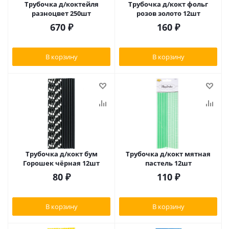
Трубочка д/коктейля
Трубочка д/кокт фольг
разноцвет 250шт
розов золото 12шт
670
₽
160
₽
В корзину
В корзину
Трубочка д/кокт бум
Трубочка д/кокт мятная
Горошек чёрная 12шт
пастель 12шт
80
₽
110
₽
В корзину
В корзину