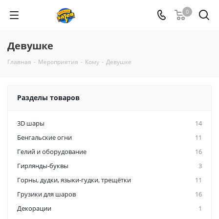
0
Девушке
Главная
-
Мероприятия
-
Кому
-
Девушке
Разделы товаров
3D шары
14
Бенгальские огни
11
Гелий и оборудование
16
Гирлянды-буквы
3
Горны, дудки, языки-гудки, трещётки
11
Грузики для шаров
16
Декорации
1