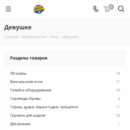
0
Девушке
Главная
-
Мероприятия
-
Кому
-
Девушке
Разделы товаров
3D шары
14
Бенгальские огни
11
Гелий и оборудование
16
Гирлянды-буквы
3
Горны, дудки, языки-гудки, трещётки
11
Грузики для шаров
16
Декорации
1