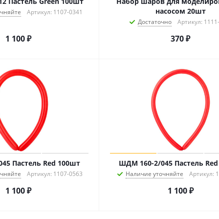
12 Пастель Green 100шт
Набор шаров для моделиро
насосом 20шт
очняйте
Артикул: 1107-0341
Достаточно
Артикул: 1111
1 100
₽
370
₽
045 Пастель Red 100шт
ШДМ 160-2/045 Пастель Red
очняйте
Артикул: 1107-0563
Наличие уточняйте
Артикул: 
1 100
₽
1 100
₽