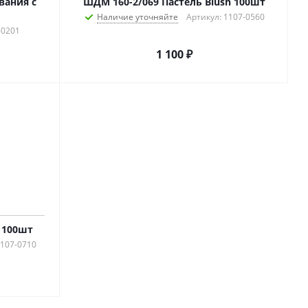
вания с
ШДМ 160-2/069 Пастель Blush 100шт
Наличие уточняйте
Артикул: 1107-0560
-0201
1 100
₽
 100шт
1107-0710