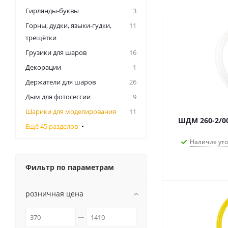
Гирлянды-буквы
3
Горны, дудки, языки-гудки,
11
трещётки
Грузики для шаров
16
Декорации
1
Держатели для шаров
26
Дым для фотосессии
9
Шарики для моделирования
11
ШДМ 260-2/00
Ещё 45 разделов
Наличие ут
Фильтр по параметрам
розничная цена