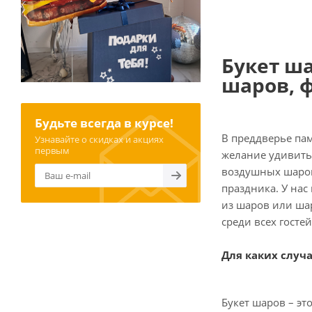
Букет ш
шаров, 
Будьте всегда в курсе!
В преддверье па
Узнавайте о скидках и акциях
первым
желание удивить 
воздушных шаров
праздника. У нас
из шаров или шар
среди всех госте
Для каких случ
Букет шаров – э