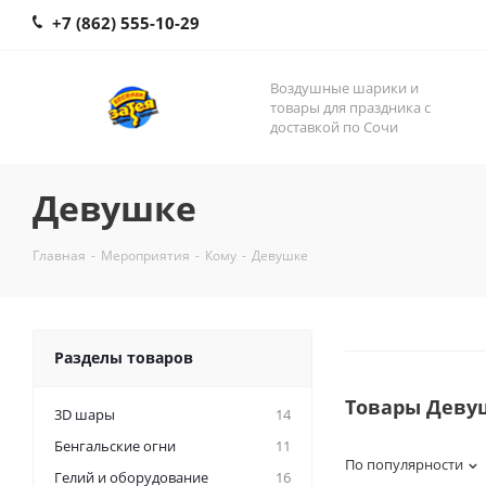
+7 (862) 555-10-29
Воздушные шарики и
товары для праздника с
доставкой по Сочи
Девушке
Главная
-
Мероприятия
-
Кому
-
Девушке
Разделы товаров
Товары Деву
3D шары
14
Бенгальские огни
11
По популярности
Гелий и оборудование
16