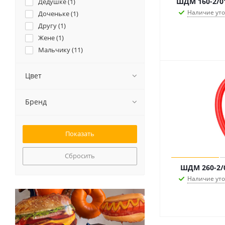
ШДМ 160-2/0
Дедушке (
1
)
Наличие ут
Доченьке (
1
)
Другу (
1
)
Жене (
1
)
Мальчику (
11
)
Маме (
1
)
Мужу (
1
)
Цвет
Мужчине (
11
)
Папе (
1
)
Бренд
Подруге (
1
)
Сыночку (
1
)
Сбросить
ШДМ 260-2/
Наличие ут