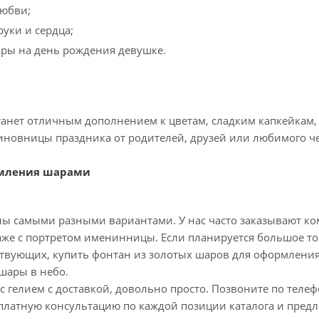
любви;
уки и сердца;
ры на день рождения девушке.
станет отличным дополнением к цветам, сладким капкейкам,
иновницы праздника от родителей, друзей или любимого ч
мления шарами
ны самыми разными вариантами. У нас часто заказывают к
же с портретом именинницы. Если планируется большое торж
твующих, купить фонтан из золотых шаров для оформления
шары в небо.
с гелием с доставкой, довольно просто. Позвоните по телефон
платную консультацию по каждой позиции каталога и пред