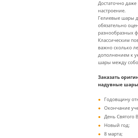
Достаточно даже
настроение.
Гелиевые шары да
обязательно оце
разнообразных фо
Классическим по
важно сколько л
дополнением к у
шары между собой
Заказать ориги
надувные шары
Годовщину от
Окончание уче
День Святого 
Новый год;
8 марта;