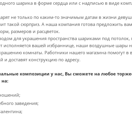
 одного шарика в форме сердца или с надписью в виде комп
рят не только по каким-то значимым датам в жизни девушк
нит такой сюрприз. А наша компания готова предложить в
рм, размеров и расцветок.
водом для украшения пространства шариками под потолок, 
ет исполняется вашей избраннице, наши воздушные шары н
крашению комнаты. Работники нашего магазина помогут в в
 и доставят конструкцию по адресу.
нальные композиции у нас, Вы сможете на любое торж
 на:
ношений;
бного заведения;
Валентина;