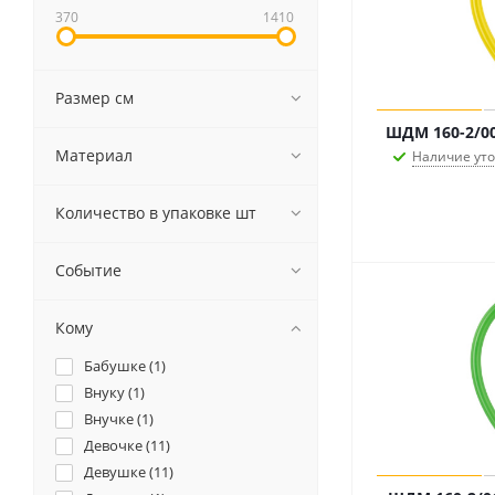
370
1410
Размер см
ШДМ 160-2/00
Материал
Наличие ут
Количество в упаковке шт
Событие
Кому
Бабушке (
1
)
Внуку (
1
)
Внучке (
1
)
Девочке (
11
)
Девушке (
11
)