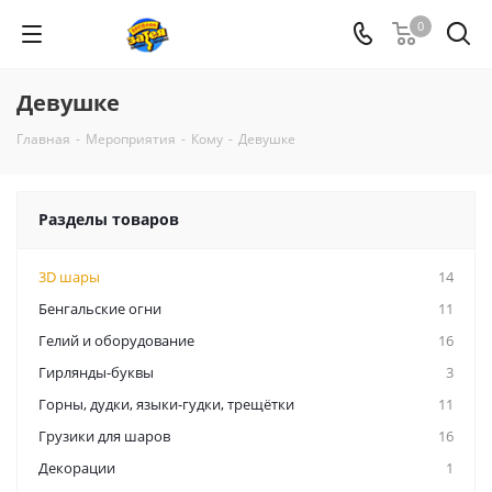
0
Девушке
Главная
-
Мероприятия
-
Кому
-
Девушке
Разделы товаров
3D шары
14
Бенгальские огни
11
Гелий и оборудование
16
Гирлянды-буквы
3
Горны, дудки, языки-гудки, трещётки
11
Грузики для шаров
16
Декорации
1