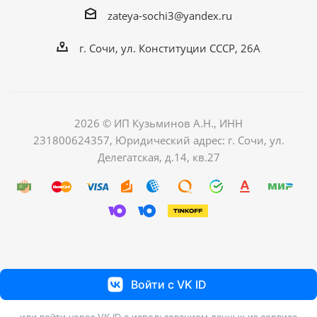
zateya-sochi3@yandex.ru
г. Сочи, ул. Конституции СССР, 26А
2026 © ИП Кузьминов А.Н., ИНН
231800624357, Юридический адрес: г. Сочи, ул.
Делегатская, д.14, кв.27
Войти с VK ID
или войти через VK ID с использованием данных из сервиса