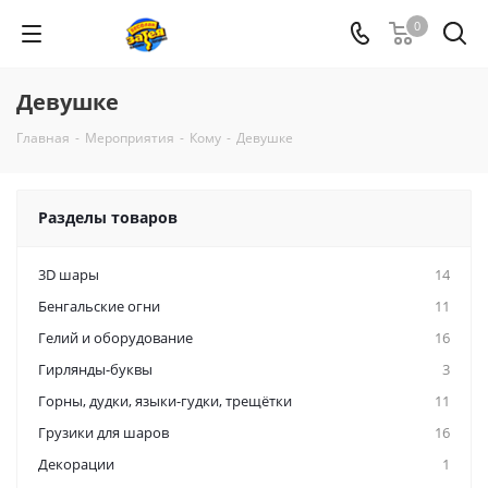
0
Девушке
Главная
-
Мероприятия
-
Кому
-
Девушке
Разделы товаров
3D шары
14
Бенгальские огни
11
Гелий и оборудование
16
Гирлянды-буквы
3
Горны, дудки, языки-гудки, трещётки
11
Грузики для шаров
16
Декорации
1