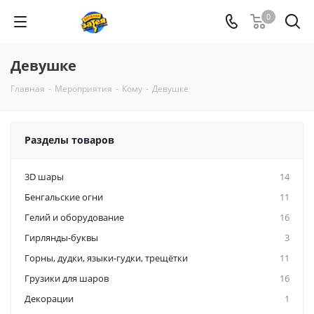
0
Девушке
Главная
-
Мероприятия
-
Кому
-
Девушке
Разделы товаров
3D шары
14
Бенгальские огни
11
Гелий и оборудование
16
Гирлянды-буквы
3
Горны, дудки, языки-гудки, трещётки
11
Грузики для шаров
16
Декорации
1