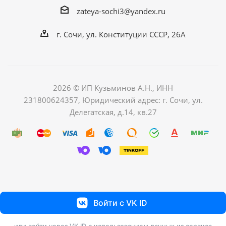
zateya-sochi3@yandex.ru
г. Сочи, ул. Конституции СССР, 26А
2026 © ИП Кузьминов А.Н., ИНН
231800624357, Юридический адрес: г. Сочи, ул.
Делегатская, д.14, кв.27
Войти с VK ID
или войти через VK ID с использованием данных из сервиса