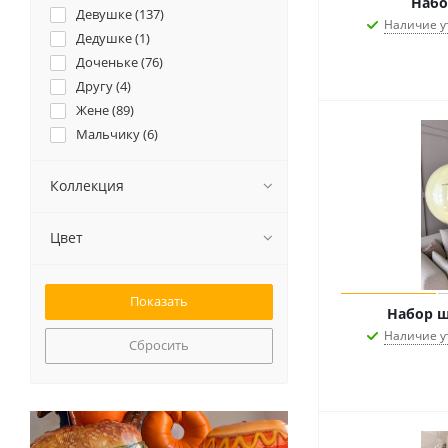
Набо
Девушке (
137
)
Наличие у
Дедушке (
1
)
Доченьке (
76
)
Другу (
4
)
Жене (
89
)
Мальчику (
6
)
Маме (
40
)
Мужу (
2
)
Коллекция
Мужчине (
7
)
Подруге (
119
)
Цвет
Сыночку (
5
)
Набор ш
Наличие у
Сбросить