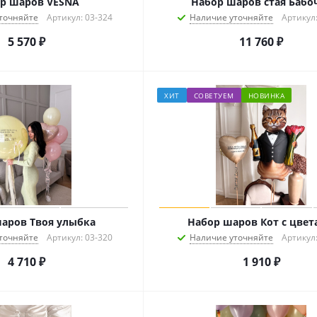
р шаров VESNA
Набор шаров стая Бабо
точняйте
Артикул: 03-324
Наличие уточняйте
Артикул:
5 570
₽
11 760
₽
ХИТ
СОВЕТУЕМ
НОВИНКА
аров Твоя улыбка
Набор шаров Кот с цве
точняйте
Артикул: 03-320
Наличие уточняйте
Артикул:
4 710
₽
1 910
₽