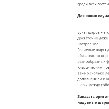
среди всех госте
Для каких случ
Букет шаров – э
Достаточно даже
настроение.
Гелиевые шары да
обязательно оце
разнообразных фо
Классическим по
важно сколько л
дополнением к у
шары между собой
Заказать ориги
надувные шары