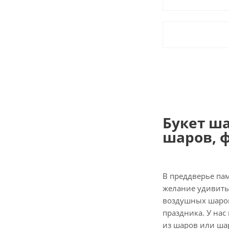
Букет ш
шаров, 
В преддверье па
желание удивить 
воздушных шаров
праздника. У нас
из шаров или шар