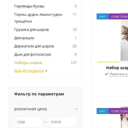
Гирлянды-буквы
3
Горны, дудки, языки-гудки,
11
ХИТ
СОВЕТУЕМ
трещётки
Грузики для шаров
16
Декорации
1
Держатели для шаров
26
Дым для фотосессии
9
Наборы шаров
137
Набор ша
Ещё 45 разделов
Наличие у
Фильтр по параметрам
розничная цена
ХИТ
СОВЕТУЕМ