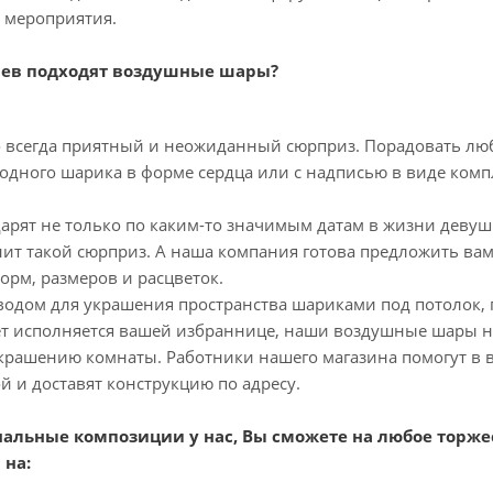
й мероприятия.
аев подходят воздушные шары?
то всегда приятный и неожиданный сюрприз. Порадовать лю
 одного шарика в форме сердца или с надписью в виде комп
рят не только по каким-то значимым датам в жизни девушк
нит такой сюрприз. А наша компания готова предложить в
рм, размеров и расцветок.
водом для украшения пространства шариками под потолок, 
ет исполняется вашей избраннице, наши воздушные шары н
крашению комнаты. Работники нашего магазина помогут в в
 и доставят конструкцию по адресу.
нальные композиции у нас, Вы сможете на любое торж
 на: