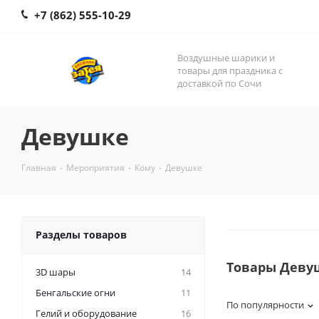
+7 (862) 555-10-29
Воздушные шарики и
товары для праздника с
доставкой по Сочи
Девушке
Главная
-
Мероприятия
-
Кому
-
Девушке
Разделы товаров
Товары Деву
3D шары
14
Бенгальские огни
11
По популярности
Гелий и оборудование
16