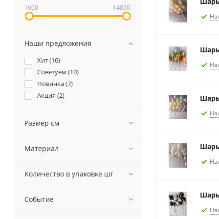
Шары
1600
14850
На
Наши предложения
Шары
Хит (
16
)
На
Советуем (
10
)
Новинка (
7
)
Акция (
2
)
Шары
На
Размер см
Шары
Материал
На
Количество в упаковке шт
Шары
Событие
На