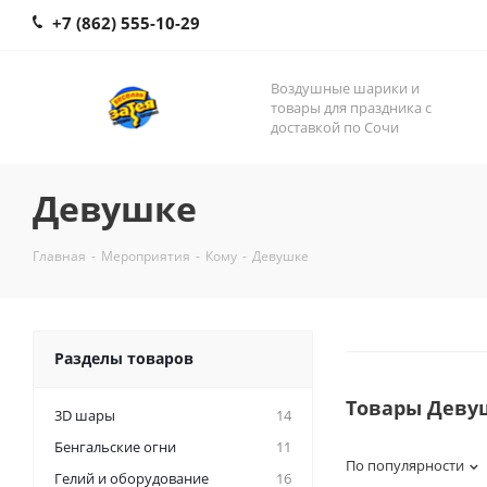
+7 (862) 555-10-29
Воздушные шарики и
товары для праздника с
доставкой по Сочи
Девушке
Главная
-
Мероприятия
-
Кому
-
Девушке
Разделы товаров
Товары Деву
3D шары
14
Бенгальские огни
11
По популярности
Гелий и оборудование
16