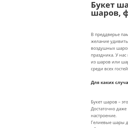
Букет ш
шаров, 
В преддверье па
желание удивить 
воздушных шаров
праздника. У нас
из шаров или шар
среди всех госте
Для каких случ
Букет шаров – э
Достаточно даже
настроение.
Гелиевые шары да