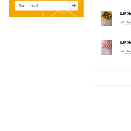
Шары
На
Шары
На