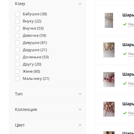
Кому
Бабушке (
38
)
Шары
Внуку (
22
)
На
Внучке (
53
)
Девочке (
59
)
Девушке (
81
)
Шары
Дедушке (
21
)
На
Доченьке (
53
)
Другу (
20
)
Жене (
60
)
Шары
Мальчику (
21
)
На
Маме (
29
)
Мужу (
26
)
Тип
Мужчине (
30
)
Шары
Папе (
19
)
Коллекция
На
Подруге (
74
)
Сыночку (
22
)
Цвет
Шары