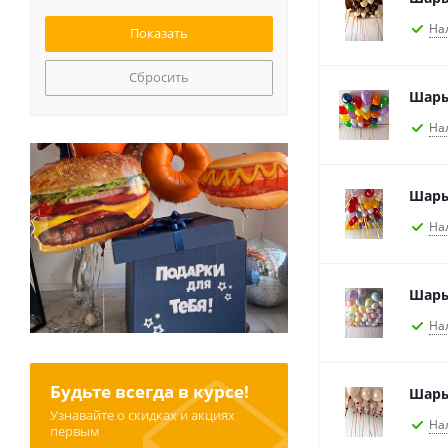
На
Сбросить
Шары
На
Шары
На
Шары
На
Будьте всегда в курсе!
Шары
Узнавайте о скидках и акциях
На
первым