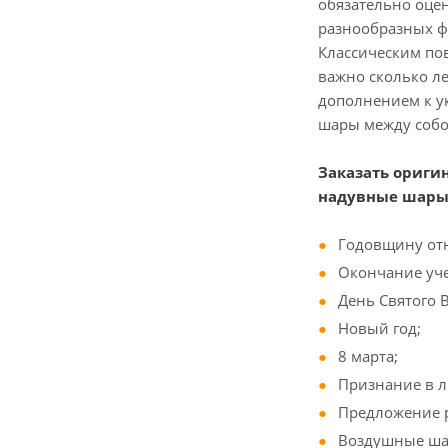
обязательно оце
разнообразных фо
Классическим по
важно сколько л
дополнением к у
шары между собой
Заказать ориги
надувные шары
Годовщину от
Окончание уче
День Святого 
Новый год;
8 марта;
Признание в 
Предложение р
Воздушные ша