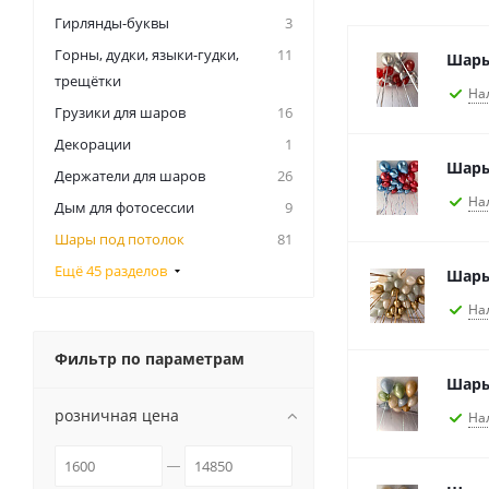
Гирлянды-буквы
3
Горны, дудки, языки-гудки,
11
Шары
трещётки
На
Грузики для шаров
16
Декорации
1
Шары
Держатели для шаров
26
На
Дым для фотосессии
9
Шары под потолок
81
Ещё 45 разделов
Шары
На
Фильтр по параметрам
Шары
розничная цена
На