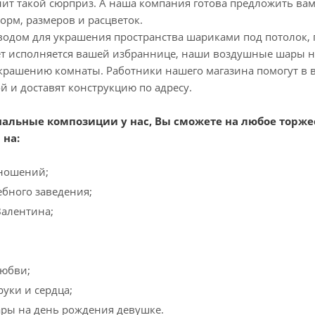
нит такой сюрприз. А наша компания готова предложить в
рм, размеров и расцветок.
водом для украшения пространства шариками под потолок, 
ет исполняется вашей избраннице, наши воздушные шары н
крашению комнаты. Работники нашего магазина помогут в в
 и доставят конструкцию по адресу.
нальные композиции у нас, Вы сможете на любое торж
 на:
ношений;
бного заведения;
Валентина;
любви;
уки и сердца;
ры на день рождения девушке.