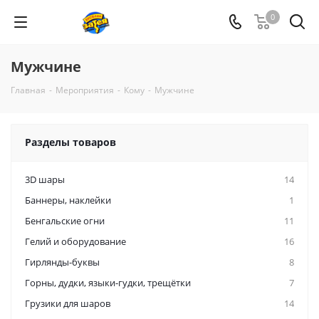
0
Мужчине
Главная
-
Мероприятия
-
Кому
-
Мужчине
Разделы товаров
3D шары
14
Баннеры, наклейки
1
Бенгальские огни
11
Гелий и оборудование
16
Гирлянды-буквы
8
Горны, дудки, языки-гудки, трещётки
7
Грузики для шаров
14