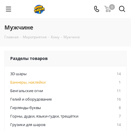
0
Мужчине
Главная
-
Мероприятия
-
Кому
-
Мужчине
Разделы товаров
3D шары
14
Баннеры, наклейки
1
Бенгальские огни
11
Гелий и оборудование
16
Гирлянды-буквы
8
Горны, дудки, языки-гудки, трещётки
7
Грузики для шаров
14