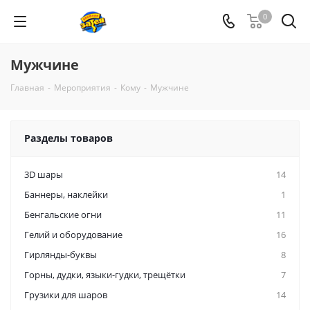
0
Мужчине
Главная
-
Мероприятия
-
Кому
-
Мужчине
Разделы товаров
3D шары
14
Баннеры, наклейки
1
Бенгальские огни
11
Гелий и оборудование
16
Гирлянды-буквы
8
Горны, дудки, языки-гудки, трещётки
7
Грузики для шаров
14