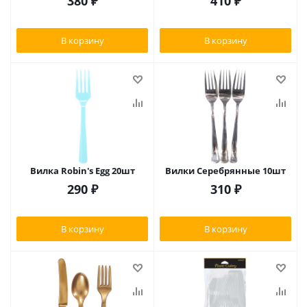
380
₽
410
₽
В корзину
В корзину
Вилка Robin's Egg 20шт
Вилки Серебрянные 10шт
290
₽
310
₽
В корзину
В корзину