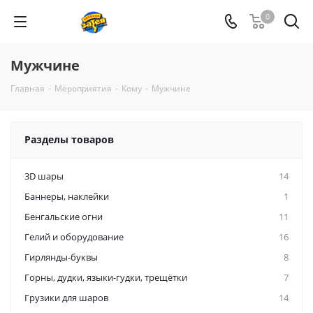
0
Мужчине
Главная
-
Мероприятия
-
Кому
-
Мужчине
Разделы товаров
3D шары
14
Баннеры, наклейки
1
Бенгальские огни
11
Гелий и оборудование
16
Гирлянды-буквы
8
Горны, дудки, языки-гудки, трещётки
7
Грузики для шаров
14