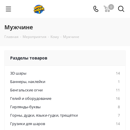
0
Мужчине
Главная
-
Мероприятия
-
Кому
-
Мужчине
Разделы товаров
3D шары
14
Баннеры, наклейки
1
Бенгальские огни
11
Гелий и оборудование
16
Гирлянды-буквы
8
Горны, дудки, языки-гудки, трещётки
7
Грузики для шаров
14