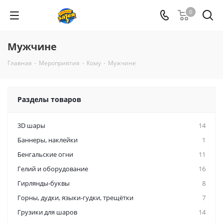
0
Мужчине
Главная
-
Мероприятия
-
Кому
-
Мужчине
Разделы товаров
3D шары
14
Баннеры, наклейки
1
Бенгальские огни
11
Гелий и оборудование
16
Гирлянды-буквы
8
Горны, дудки, языки-гудки, трещётки
7
Грузики для шаров
14