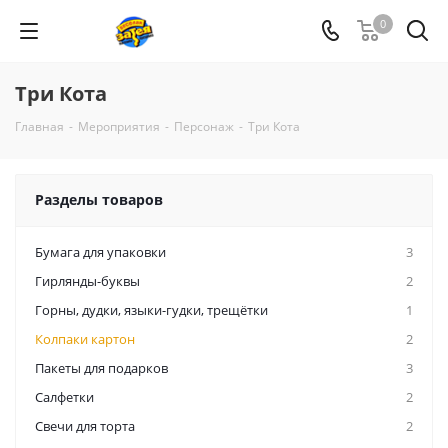
0
Три Кота
Главная
-
Мероприятия
-
Персонаж
-
Три Кота
Разделы товаров
Бумага для упаковки
3
Гирлянды-буквы
2
Горны, дудки, языки-гудки, трещётки
1
Колпаки картон
2
Пакеты для подарков
3
Салфетки
2
Свечи для торта
2