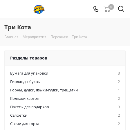
0
Три Кота
Главная
-
Мероприятия
-
Персонаж
-
Три Кота
Разделы товаров
Бумага для упаковки
3
Гирлянды-буквы
2
Горны, дудки, языки-гудки, трещётки
1
Колпаки картон
2
Пакеты для подарков
3
Салфетки
2
Свечи для торта
2