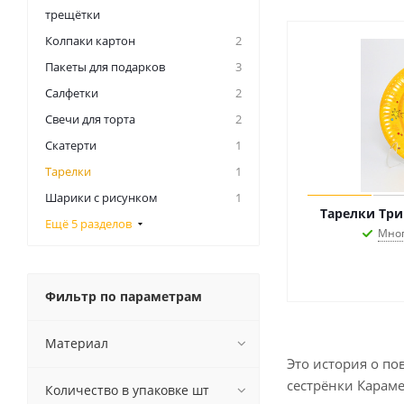
трещётки
Колпаки картон
2
Пакеты для подарков
3
Салфетки
2
Свечи для торта
2
Скатерти
1
Тарелки
1
Шарики с рисунком
1
Тарелки Три
Ещё 5 разделов
Мно
Фильтр по параметрам
Материал
Это история о п
сестрёнки Караме
Количество в упаковке шт