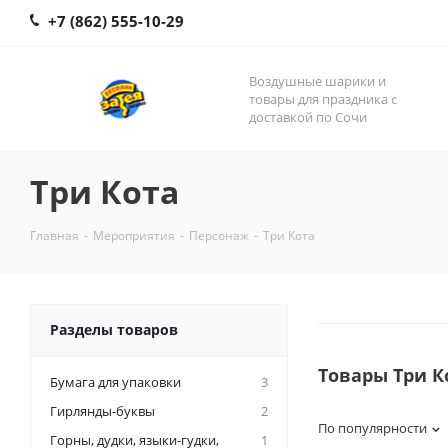
+7 (862) 555-10-29
Воздушные шарики и
товары для праздника с
доставкой по Сочи
Три Кота
Главная
-
Мероприятия
-
Персонаж
-
Три Кота
Разделы товаров
Товары Три К
Бумага для упаковки
3
Гирлянды-буквы
2
По популярности
Горны, дудки, языки-гудки,
1