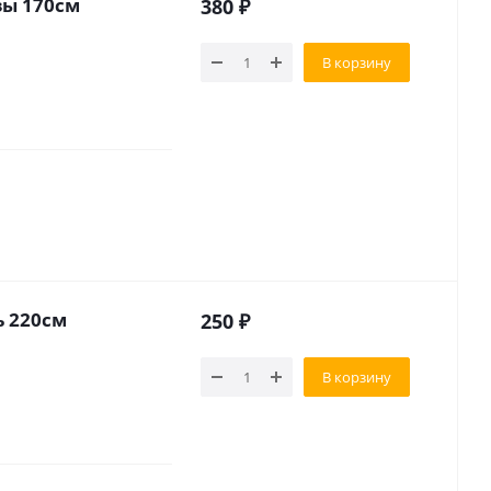
зы 170см
380
₽
В корзину
ь 220см
250
₽
В корзину