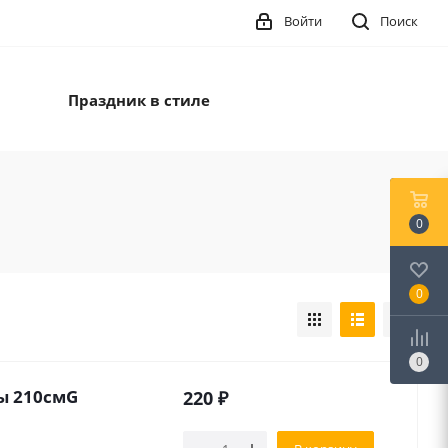
Войти
Поиск
Праздник в стиле
0
0
0
ы 210смG
220
₽