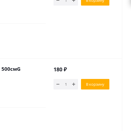
В корзину
л 500смG
180
₽
В корзину