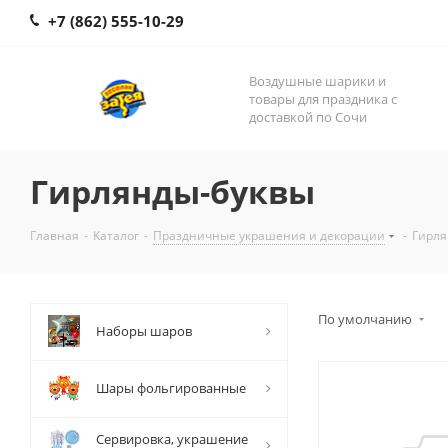
+7 (862) 555-10-29
Воздушные шарики и
товары для праздника с
доставкой по Сочи
Гирлянды-буквы
Главная
-
Каталог
-
Праздничные украшения и декорации
-
Гирля
По умолчанию
Наборы шаров
Шары фольгированные
Сервировка, украшение