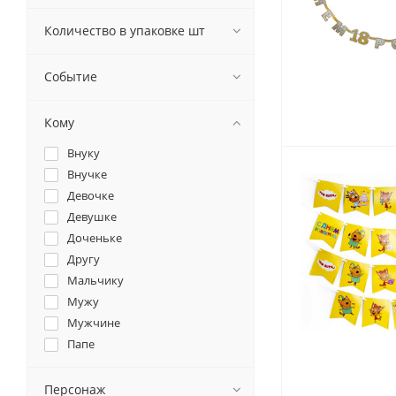
Количество в упаковке шт
Событие
Кому
Внуку
Внучке
Девочке
Девушке
Доченьке
Другу
Мальчику
Мужу
Мужчине
Папе
Подруге
Сыночку
Персонаж