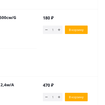
500см/G
180
₽
В корзину
 2,4м/А
470
₽
В корзину