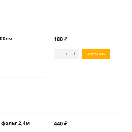
500см
180
₽
В корзину
 фольг 2,4м
440
₽