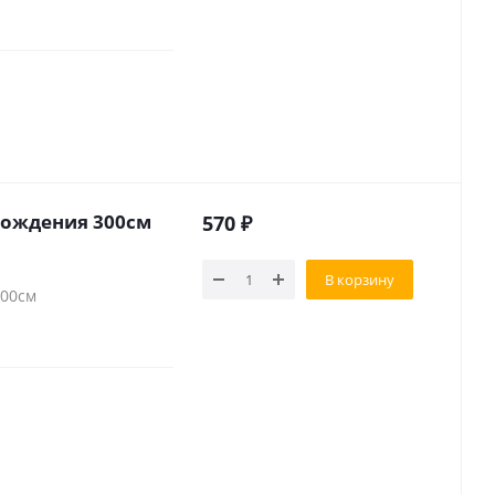
рождения 300см
570
₽
В корзину
300см