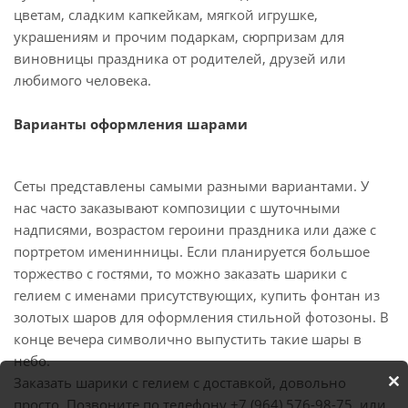
цветам, сладким капкейкам, мягкой игрушке,
украшениям и прочим подаркам, сюрпризам для
виновницы праздника от родителей, друзей или
любимого человека.
Варианты оформления шарами
Сеты представлены самыми разными вариантами. У
нас часто заказывают композиции с шуточными
надписями, возрастом героини праздника или даже с
портретом именинницы. Если планируется большое
торжество с гостями, то можно заказать шарики с
гелием с именами присутствующих, купить фонтан из
золотых шаров для оформления стильной фотозоны. В
конце вечера символично выпустить такие шары в
небо.
Заказать шарики с гелием с доставкой, довольно
просто. Позвоните по телефону +7 (964) 576-98-75, или