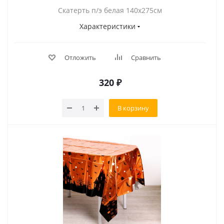
Скатерть п/э белая 140х275см
Характеристики
Отложить
Сравнить
320
₽
В корзину