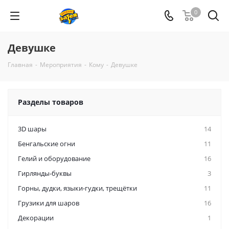
0
Девушке
Главная
-
Мероприятия
-
Кому
-
Девушке
Разделы товаров
3D шары
14
Бенгальские огни
11
Гелий и оборудование
16
Гирлянды-буквы
3
Горны, дудки, языки-гудки, трещётки
11
Грузики для шаров
16
Декорации
1