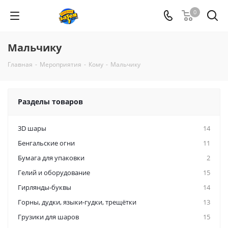
0
Мальчику
Главная
-
Мероприятия
-
Кому
-
Мальчику
Разделы товаров
3D шары
14
Бенгальские огни
11
Бумага для упаковки
2
Гелий и оборудование
15
Гирлянды-буквы
14
Горны, дудки, языки-гудки, трещётки
13
Грузики для шаров
15