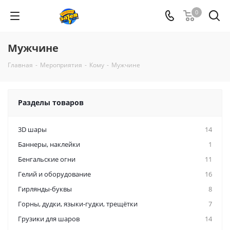
0
Мужчине
Главная
-
Мероприятия
-
Кому
-
Мужчине
Разделы товаров
3D шары
14
Баннеры, наклейки
1
Бенгальские огни
11
Гелий и оборудование
16
Гирлянды-буквы
8
Горны, дудки, языки-гудки, трещётки
7
Грузики для шаров
14