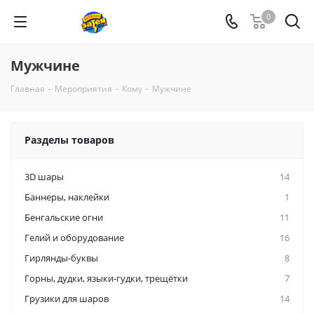
0
Мужчине
Главная
-
Мероприятия
-
Кому
-
Мужчине
Разделы товаров
3D шары
14
Баннеры, наклейки
1
Бенгальские огни
11
Гелий и оборудование
16
Гирлянды-буквы
8
Горны, дудки, языки-гудки, трещётки
7
Грузики для шаров
14