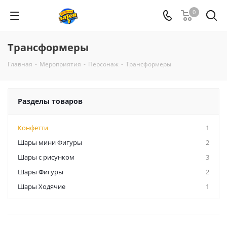
0
Трансформеры
Главная
-
Мероприятия
-
Персонаж
-
Трансформеры
Разделы товаров
Конфетти
1
Шары мини Фигуры
2
Шары с рисунком
3
Шары Фигуры
2
Шары Ходячие
1