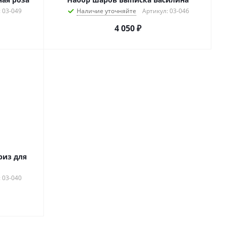
 03-049
Наличие уточняйте
Артикул: 03-046
4 050
₽
риз для
 03-040