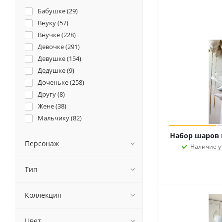
Бабушке (
29
)
Внуку (
57
)
Внучке (
228
)
Девочке (
291
)
Девушке (
154
)
Дедушке (
9
)
Доченьке (
258
)
Другу (
8
)
Жене (
38
)
Мальчику (
82
)
Маме (
38
)
Набор шаров 
Мужу (
9
)
Персонаж
Наличие у
Мужчине (
27
)
Папе (
8
)
Тип
Подруге (
107
)
Сыночку (
61
)
Коллекция
Цвет