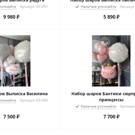
точняйте
Артикул: 03-051
Наличие уточняйте
Артикул:
9 980
₽
5 890
₽
ов Выписка Василина
Набор шаров Бантики сюрп
принцессы
точняйте
Артикул: 03-045
Наличие уточняйте
Артикул:
7 500
₽
7 700
₽