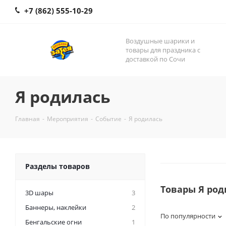
+7 (862) 555-10-29
Воздушные шарики и
товары для праздника с
доставкой по Сочи
Я родилась
Главная
-
Мероприятия
-
Событие
-
Я родилась
Разделы товаров
Товары Я род
3D шары
3
Баннеры, наклейки
2
По популярности
Бенгальские огни
1