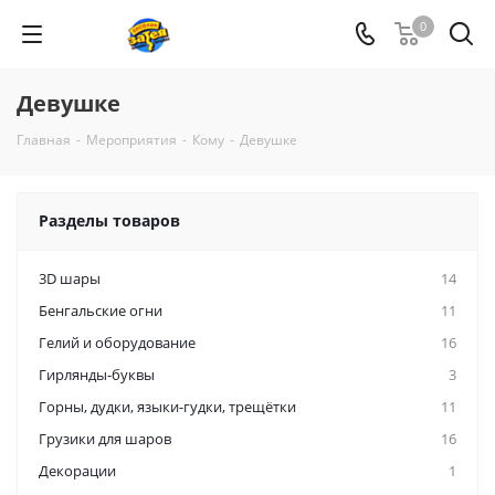
0
Девушке
Главная
-
Мероприятия
-
Кому
-
Девушке
Разделы товаров
3D шары
14
Бенгальские огни
11
Гелий и оборудование
16
Гирлянды-буквы
3
Горны, дудки, языки-гудки, трещётки
11
Грузики для шаров
16
Декорации
1