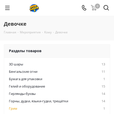
0
Девочке
Главная
-
Мероприятия
-
Кому
-
Девочке
Разделы товаров
3D шары
13
Бенгальские огни
11
Бумага для упаковки
1
Гелий и оборудование
15
Гирлянды-буквы
14
Горны, дудки, языки-гудки, трещётки
14
Грим
1