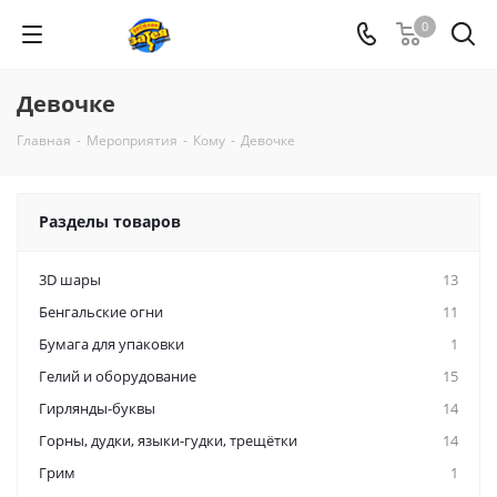
0
Девочке
Главная
-
Мероприятия
-
Кому
-
Девочке
Разделы товаров
3D шары
13
Бенгальские огни
11
Бумага для упаковки
1
Гелий и оборудование
15
Гирлянды-буквы
14
Горны, дудки, языки-гудки, трещётки
14
Грим
1